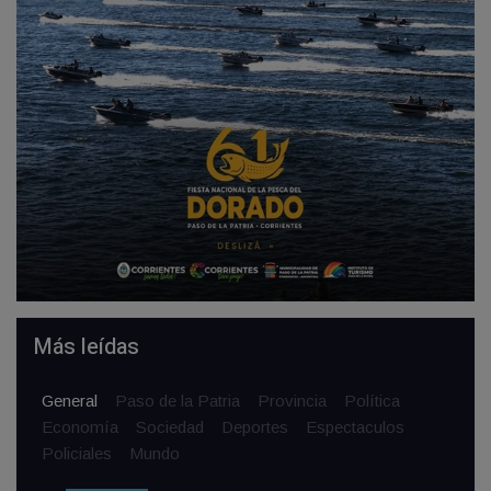
Más leídas
General
Paso de la Patria
Provincia
Política
Economía
Sociedad
Deportes
Espectaculos
Policiales
Mundo