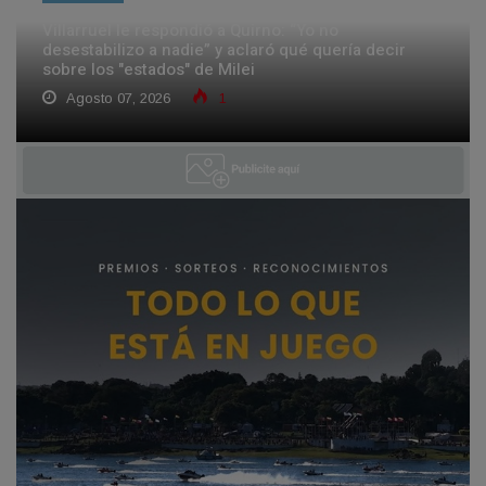
Villarruel le respondió a Quirno: “Yo no
desestabilizo a nadie” y aclaró qué quería decir
sobre los "estados" de Milei
Agosto 07, 2026
1