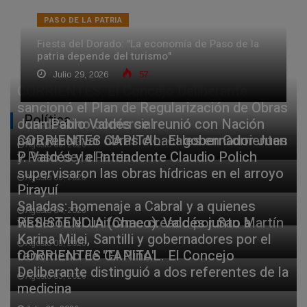
PASO DE LA PATRIA
Fiesta del Dorado: "La economía de Paso de la
patria depende del turismo"
Julio 29, 2026
57
CORRIENTES. El Concejo Deliberante
sancionó el Plan de Regularización de Obras
Política
con destino comercial
Juan Pablo Valdés se reunió con Nación
para reactivar obras cloacales en Corrientes
CORRIENTES CAPITAL. El gobernador Juan
Agosto 06, 2026
y Paso de la Patria
P. Valdés y el intendente Claudio Polich
supervisaron las obras hídricas en el arroyo
Agosto 06, 2026
Pirayuí
Saladas: homenaje a Cabral y a quienes
Agosto 04, 2026
vistieron el uniforme creado por San Martín
RESISTENCIA (Chaco). Valdés junto a
Karina Milei, Santilli y gobernadores por el
Agosto 03, 2026
fenómeno de "El Niño"
CORRIENTES CAPITAL. El Concejo
Deliberante distinguió a dos referentes de la
Agosto 03, 2026
medicina