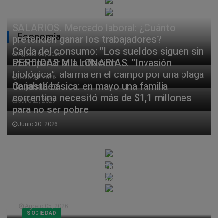
SALARIOS. Mercado laboral: ¿Cuánto
Economía
pretenden ganar los trabajadores?
Caída del consumo: "Los sueldos siguen sin
Agosto 03, 2026
acompañar a la inflación"
PERDIDAS MILLONARIAS. "Invasión
biológica”: alarma en el campo por una plaga
Julio 24, 2026
de jabalíes
Canasta básica: en mayo una familia
correntina necesitó más de $1,1 millones
Julio 11, 2026
para no ser pobre
Junio 30, 2026
TIEMPO EN CORRIENTES. Fuerte lluvia y
luego frío: así estará el tiempo en
Corrientes
Agosto 05, 2026
SOCIEDAD