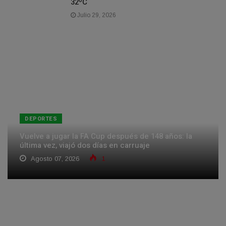
32ºC
Julio 29, 2026
DEPORTES
Vuelve a jugar la FA Cup después de 148 años: la
última vez, viajó dos días en carruaje
Agosto 07, 2026
1