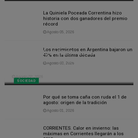
La Quiniela Poceada Correntina hizo
historia con dos ganadores del premio
récord
Agosto 05, 2026
Los nacimientos en Argentina bajaron un
CLIMA EN LA REGIÓN. La semana
47% en la última década
llegará con lluvias y días cálidos a
Agosto 03, 2026
Corrientes
Agosto 02, 2026
SOCIEDAD
Por qué se toma caña con ruda el 1 de
agosto: origen de la tradición
Agosto 01, 2026
CORRIENTES. Calor en invierno: las
máximas en Corrientes llegarán a los