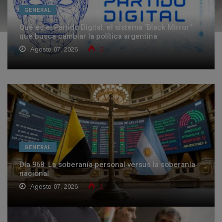
GENERAL
Qué es el Partido Digital: el sistema "Black Mirror"
que busca cambiar la política argentina
Agosto 07, 2026
2
GENERAL
Día 968: La soberanía personal versus la soberanía
nacional
Agosto 07, 2026
1