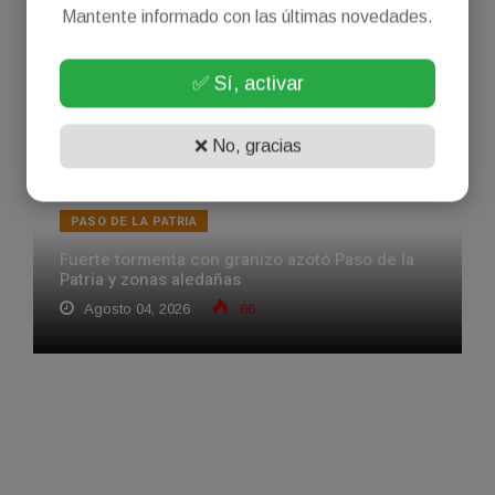
Agosto 05, 2026
45
Mantente informado con las últimas novedades.
✅ Sí, activar
❌ No, gracias
PASO DE LA PATRIA
Fuerte tormenta con granizo azotó Paso de la
Patria y zonas aledañas
Agosto 04, 2026
66