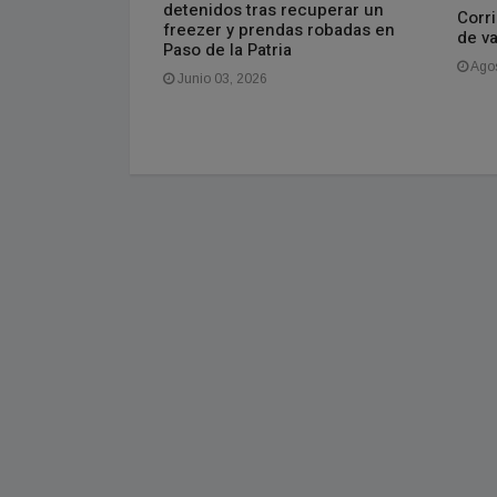
detenidos tras recuperar un
do
Corri
freezer y prendas robadas en
de v
Paso de la Patria
Agos
Junio 03, 2026