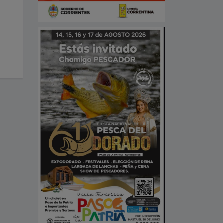
Aguinaldo Dorado
PASO DE LA PATRIA. Se asignó el
Julio 22, 2021
nombre de "RAMON FERNANDO
STARCHEVICH" a la calle 94 de
nuestra localidad.
Septiembre 24, 2025