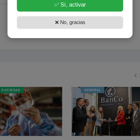
✅ Sí, activar
❌ No, gracias
SOCIEDAD
GENERAL