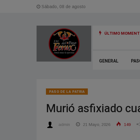
Sábado, 08 de agosto
ÚLTIMO MOMENTO
en menos de un año y medio y un arrepentido: detalles de la causa Exe
GENERAL
PAS
PASO DE LA PATRIA
Murió asfixiado cu
admin
21 Mayo, 2026
149