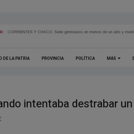
 :
n
Juan Pablo Valdés impulsará una tarifa eléctrica diferenciada para el 
O DE LA PATRIA
PROVINCIA
POLÍTICA
MÁS
ando intentaba destrabar un