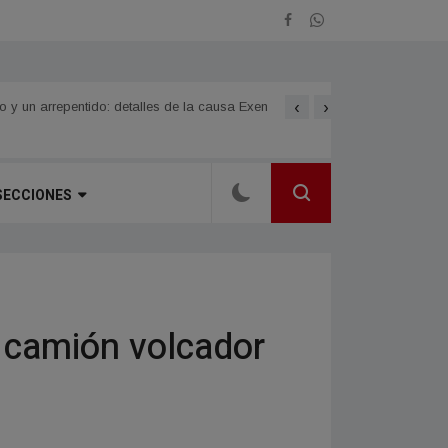
‹
›
Norte Grande
LOMAS DE VALLEJO celebra
SECCIONES
 camión volcador