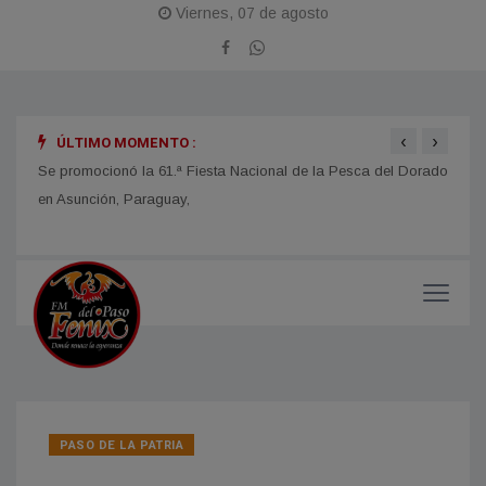
Viernes, 07 de agosto
‹
›
ÚLTIMO MOMENTO :
obras
Se promocionó la 61.ª Fiesta Nacional de la Pesca del Dorado
La Fi
en Asunción, Paraguay,
con u
impor
PASO DE LA PATRIA