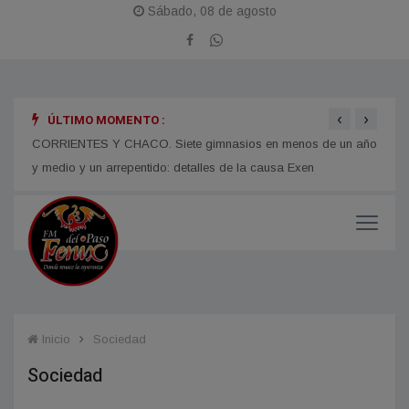
Sábado, 08 de agosto
‹
›
ÚLTIMO MOMENTO :
Juan Pablo Valdés impulsará una tarifa eléctrica diferenciada
LOMAS
para el Norte Grande
Fiest
CORRIENTES Y CHACO. Siete gimnasios en menos de un año
y medio y un arrepentido: detalles de la causa Exen
Inicio
Sociedad
Sociedad