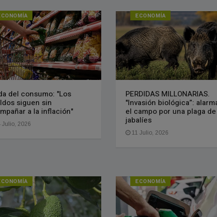
ECONOMÍA
ECONOMÍA
da del consumo: "Los
PERDIDAS MILLONARIAS.
ldos siguen sin
"Invasión biológica”: alarm
mpañar a la inflación"
el campo por una plaga de
jabalíes
 Julio, 2026
11 Julio, 2026
ECONOMÍA
ECONOMÍA