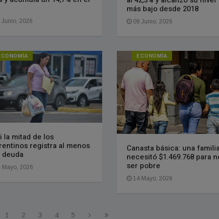
más bajo desde 2018
 Junio, 2026
09 Junio, 2026
ECONOMÍA
ECONOMÍA
i la mitad de los
rentinos registra al menos
Canasta básica: una famili
 deuda
necesitó $1.469.768 para n
ser pobre
 Mayo, 2026
14 Mayo, 2026
1
2
3
4
5