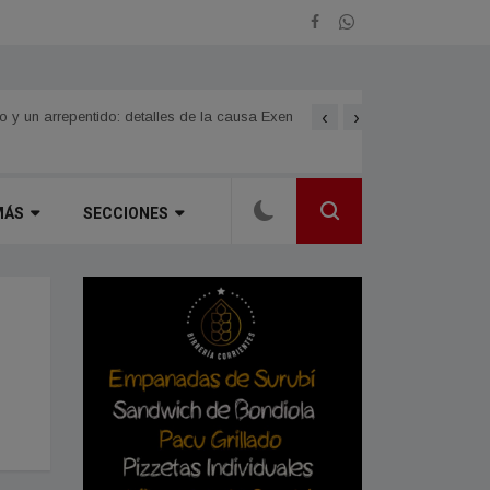
‹
›
LOMAS DE VALLEJO celebra
 Norte Grande
 un arrepentido: detalles de la causa Exen
MÁS
SECCIONES