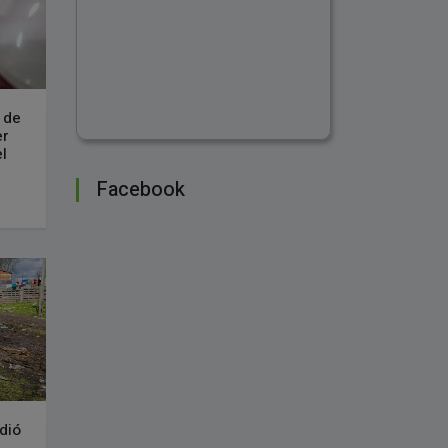
 de
er
l
Facebook
dió