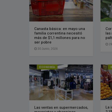
Canasta básica: en mayo una
Cor
familia correntina necesitó
las
más de $1,1 millones para no
pal
ser pobre
29
30 Junio, 2026
ECONOMÍA
La 
Las ventas en supermercados,
2,1
mayoristas y shoppings