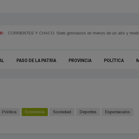
 :
Juan Pablo Valdés impulsará una tarifa eléctrica diferenciada para el
CORRIENTES Y CHACO. Siete gimnasios en menos de un año y medio y
AL
PASO DE LA PATRIA
PROVINCIA
POLÍTICA
Política
Economía
Sociedad
Deportes
Espectaculos