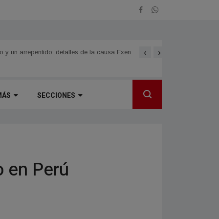
‹
›
Norte Grande
LOMAS DE VALLEJO celebra
MÁS
SECCIONES
o en Perú