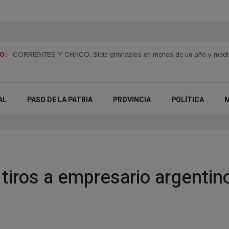
 :
n
Juan Pablo Valdés impulsará una tarifa eléctrica diferenciada para el 
AL
PASO DE LA PATRIA
PROVINCIA
POLÍTICA
 tiros a empresario argentin