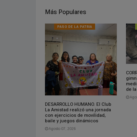
Más Populares
PASO DE LA PATRIA
CORR
ndia: un chico
gimn
a sus abuelos, a
medio
 se suicidó
de l
Agos
DESARROLLO HUMANO. El Club
La Amistad realizó una jornada
con ejercicios de movilidad,
baile y juegos dinámicos
Agosto 07, 2026