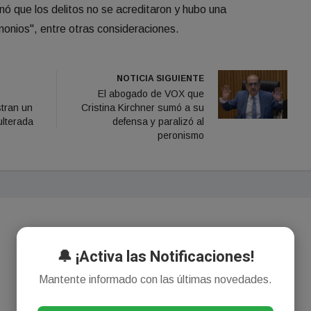
inó que los delitos no se acreditaron y hubo una
monios", entre otras consideraciones.
NOTICIA SIGUIENTE
El abogado de VOX que
tran un
Cristina Kirchner sumó a su
ulterada
defensa y paralizó al
peronismo
🔔 ¡Activa las Notificaciones!
Mantente informado con las últimas novedades.
¡Sin comentarios aún!