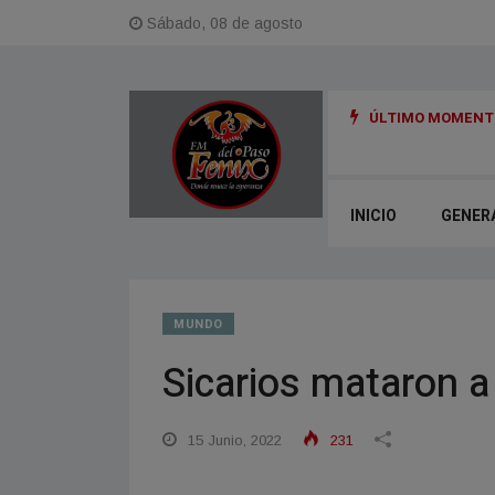
Sábado, 08 de agosto
ÚLTIMO MOMENTO
en menos de un año y medio y un arrepentido: detalles de la causa Exe
INICIO
GENER
MUNDO
Sicarios mataron a
15 Junio, 2022
231