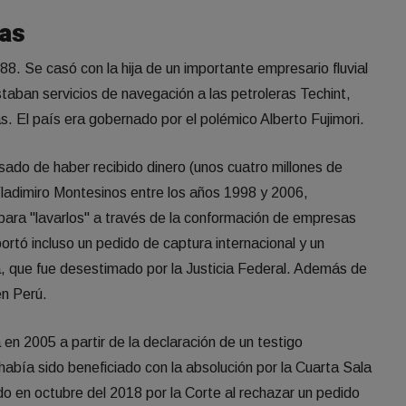
las
88. Se casó con la hija de un importante empresario fluvial
aban servicios de navegación a las petroleras Techint,
s. El país era gobernado por el polémico Alberto Fujimori.
sado de haber recibido dinero (unos cuatro millones de
 Vladimiro Montesinos entre los años 1998 y 2006,
 para "lavarlos" a través de la conformación de empresas
ortó incluso un pedido de captura internacional y un
a, que fue desestimado por la Justicia Federal. Además de
en Perú.
a en 2005 a partir de la declaración de un testigo
había sido beneficiado con la absolución por la Cuarta Sala
ado en octubre del 2018 por la Corte al rechazar un pedido