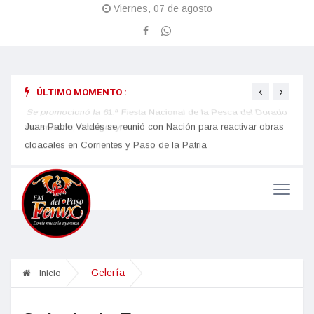
Viernes, 07 de agosto
‹
›
ÚLTIMO MOMENTO :
obras
Se promocionó la 61.ª Fiesta Nacional de la Pesca del Dorado
La Fi
en Asunción, Paraguay,
con u
impor
Gelería
Inicio