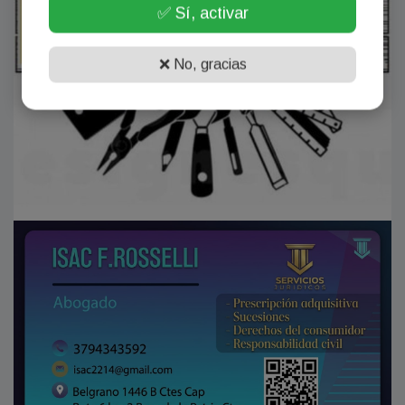
✅ Sí, activar
❌ No, gracias