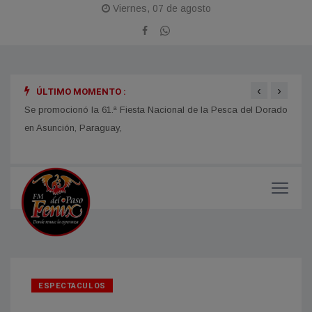
Viernes, 07 de agosto
‹
›
ÚLTIMO MOMENTO :
obras
Se promocionó la 61.ª Fiesta Nacional de la Pesca del Dorado
La Fi
en Asunción, Paraguay,
con u
impor
ESPECTACULOS