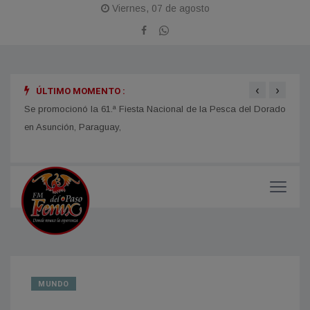
Viernes, 07 de agosto
‹
›
ÚLTIMO MOMENTO :
obras
Se promocionó la 61.ª Fiesta Nacional de la Pesca del Dorado
La Fi
en Asunción, Paraguay,
con u
impor
MUNDO