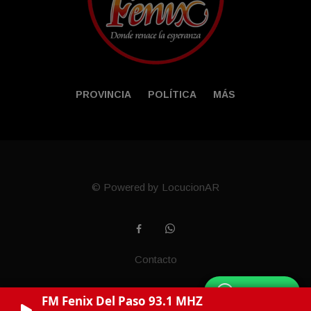
PROVINCIA
POLÍTICA
MÁS
© Powered by LocucionAR
Contacto
WhatsApp
FM Fenix Del Paso 93.1 MHZ