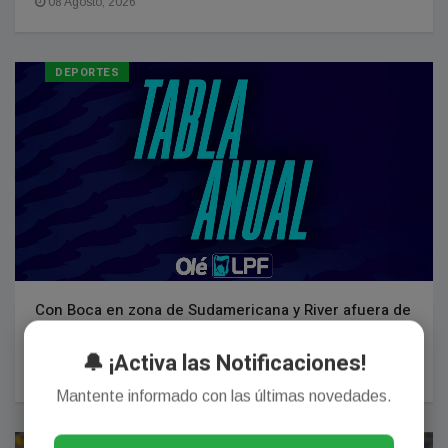
08 Agosto, 2026
DEPORTES
Con Boca en zona de Sudamericana y River afuera de
todo: así está la pelea por entrar a las Copas en la
tabla anual
🔔 ¡Activa las Notificaciones!
08 Agosto, 2026
Mantente informado con las últimas novedades.
DEPORTES