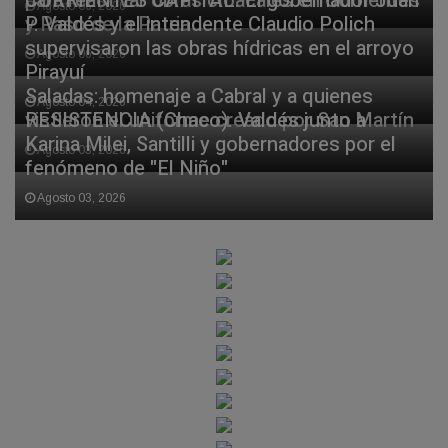
para reactivar obras cloacales en Corrientes
CORRIENTES CAPITAL. El gobernador Juan
Agosto 06, 2026
y Paso de la Patria
P. Valdés y el intendente Claudio Polich
supervisaron las obras hídricas en el arroyo
Agosto 06, 2026
Pirayuí
Saladas: homenaje a Cabral y a quienes
Agosto 04, 2026
vistieron el uniforme creado por San Martín
RESISTENCIA (Chaco). Valdés junto a
Karina Milei, Santilli y gobernadores por el
Agosto 03, 2026
fenómeno de "El Niño"
Agosto 03, 2026