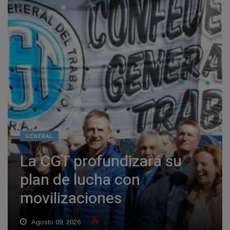
GENERAL
La CGT profundizará su
plan de lucha con
movilizaciones
Agosto 09, 2026
2