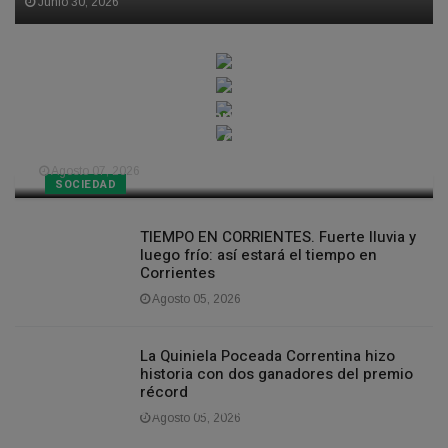
Junio 30, 2026
TIEMPO. Pronostican un fin de semana
fresco y soleado en Corrientes
Agosto 07, 2026
SOCIEDAD
TIEMPO EN CORRIENTES. Fuerte lluvia y
luego frío: así estará el tiempo en
Corrientes
Agosto 05, 2026
La Quiniela Poceada Correntina hizo
historia con dos ganadores del premio
récord
Los nacimientos en Argentina bajaron un
Agosto 05, 2026
47% en la última década