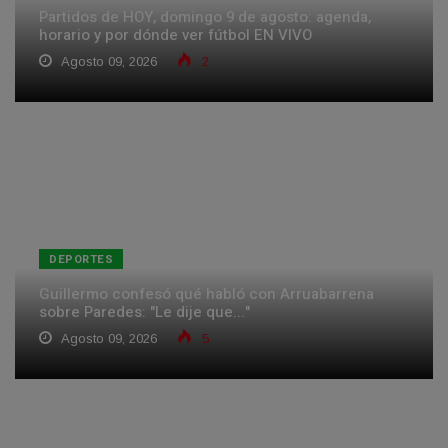
Partidos de HOY, domingo 9 de agosto: agenda,
horario y por dónde ver fútbol EN VIVO
Agosto 09, 2026
2
DEPORTES
Guillermo confesó qué habló con Arruabarrena
sobre Paredes: "Le dije que..."
Agosto 09, 2026
5