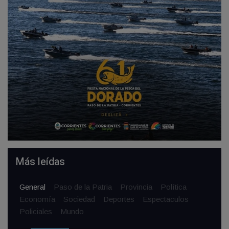
Más leídas
General
Paso de la Patria
Provincia
Política
Economía
Sociedad
Deportes
Espectaculos
Policiales
Mundo