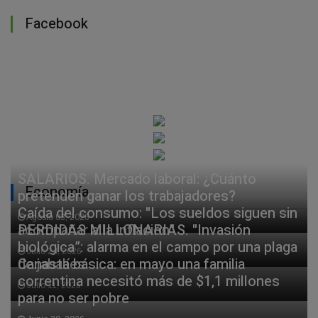
Facebook
SALARIOS. Mercado laboral: ¿Cuánto
Economía
pretenden ganar los trabajadores?
Caída del consumo: "Los sueldos siguen sin
Agosto 03, 2026
acompañar a la inflación"
PERDIDAS MILLONARIAS. "Invasión
biológica”: alarma en el campo por una plaga
Julio 24, 2026
de jabalíes
Canasta básica: en mayo una familia
correntina necesitó más de $1,1 millones
Julio 11, 2026
para no ser pobre