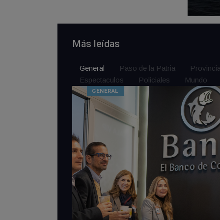
Más leídas
General
Paso de la Patria
Provinci
Espectaculos
Policiales
Mundo
GENERAL