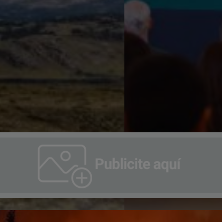
olocó Obligaciones
ecibir ofertas por USD
idad proyecta ampliar