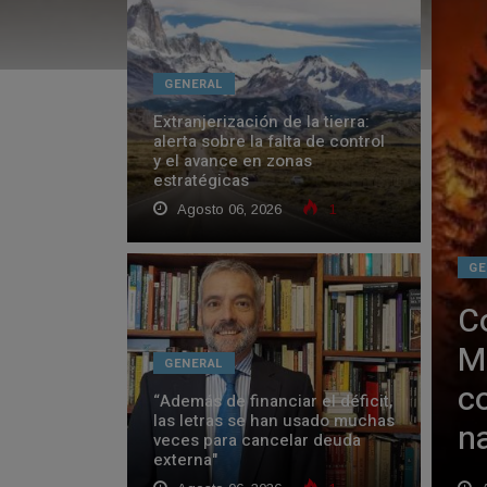
GENERAL
Extranjerización de la tierra:
alerta sobre la falta de control
y el avance en zonas
estratégicas
Agosto 06, 2026
1
GE
C
M
GENERAL
c
“Además de financiar el déficit,
las letras se han usado muchas
n
veces para cancelar deuda
externa"