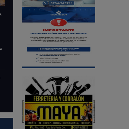
A
la
i