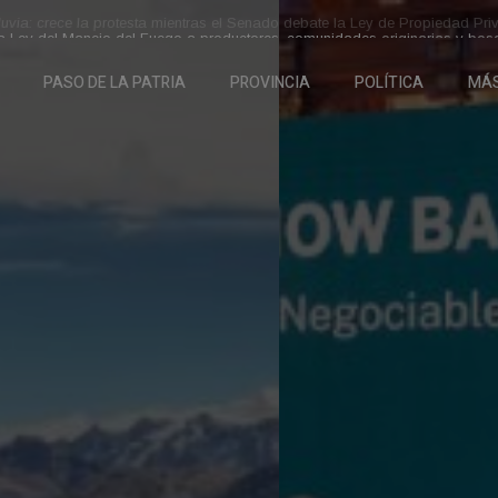
luvia: crece la protesta mientras el Senado debate la Ley de Propiedad Pr
PASO DE LA PATRIA
PROVINCIA
POLÍTICA
MÁ
ó dinero
hora
neas de