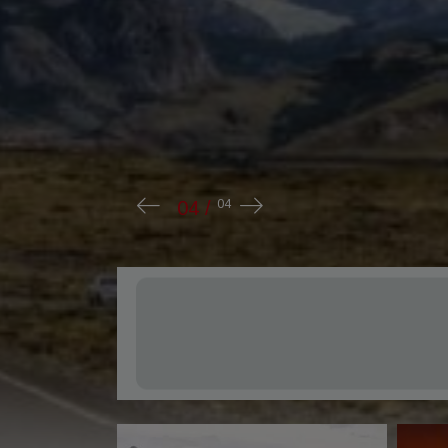
El Banco de la Provincia de Córdoba c
Negociables por USD 75 millones tras r
134,5 millones. Con los fondos, la ent
líneas de cr�...