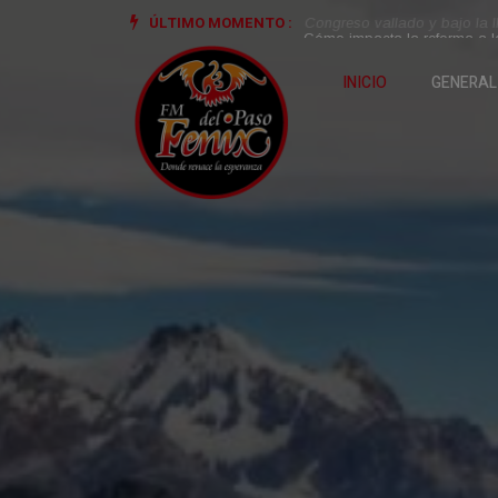
ÚLTIMO MOMENTO :
nativos
Congreso vallado y bajo la l
INICIO
GENERAL
GENERAL
Bancor consigui
del mercado y a
diseña nuevas lí
créditos