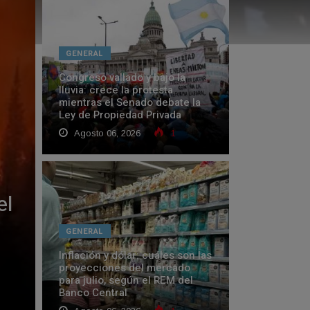
GENERAL
Congreso vallado y bajo la
lluvia: crece la protesta
mientras el Senado debate la
Ley de Propiedad Privada
Agosto 06, 2026
1
el
GENERAL
Inflación y dólar: cuáles son las
proyecciones del mercado
para julio, según el REM del
Banco Central