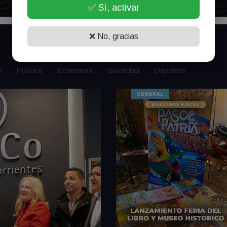
✅ Sí, activar
❌ No, gracias
a
Política
Economía
Sociedad
Deportes
GENERAL