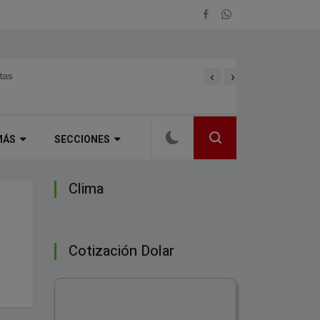
‹
›
TIEMPO EN CORRIENTES. Fue
tas
MÁS
SECCIONES
Clima
Cotización Dolar