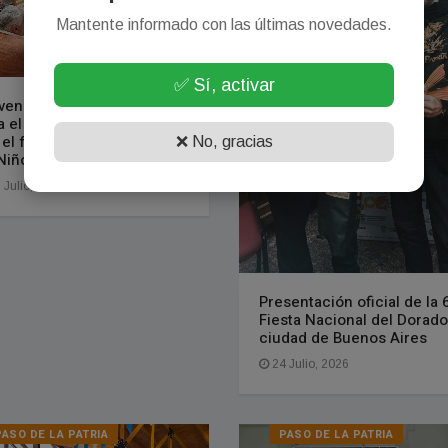
Mantente informado con las últimas novedades.
✅ Sí, activar
vención y trabajo conjunto
a el cuidado de las familias
 el fenómeno climático de
❌ No, gracias
 Niño"
 Julio, 2026
Presentación oficial de la 
Fiesta Nacional del Dorad
ciudad de Buenos Aires
24 Julio, 2026
PASO DE LA PATRIA
PASO DE LA PATRIA