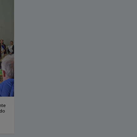
nte
ado