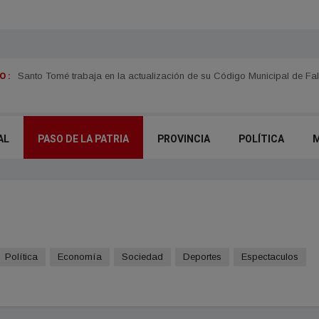
 :
Itatí se prepara para el fenómeno "Del Niño"
Santo Tomé trabaja en la actualización de su Código Municipal de Fal
AL
PASO DE LA PATRIA
PROVINCIA
POLÍTICA
Política
Economía
Sociedad
Deportes
Espectaculos