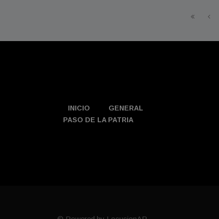
INICIO
GENERAL
PASO DE LA PATRIA
© Powered by LocucionAR