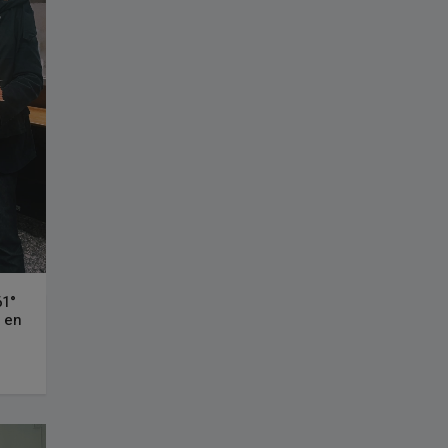
61°
o en