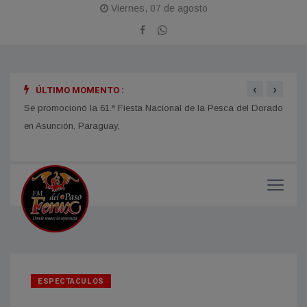
Viernes, 07 de agosto
‹
›
ÚLTIMO MOMENTO :
obras
Se promocionó la 61.ª Fiesta Nacional de la Pesca del Dorado
La Fi
en Asunción, Paraguay,
con u
impor
ESPECTACULOS