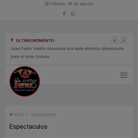
Sábado, 08 de agosto
‹
›
ÚLTIMO MOMENTO :
LOMAS DE VALLEJO celebra del 7 al 9 de agosto de 2026 "La
CORRI
Fiesta Regional del Cordero Lomeño"
Regul
Juan Pablo Valdés impulsará una tarifa eléctrica diferenciada
para el Norte Grande
Inicio
Espectaculos
Espectaculos