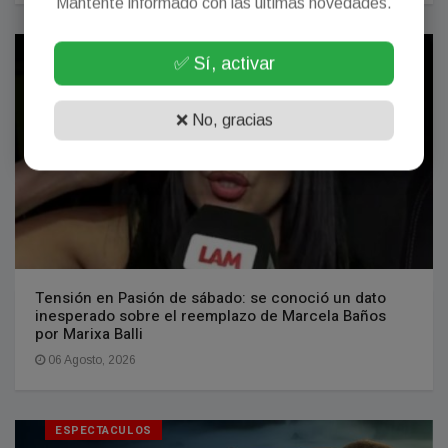
Mantente informado con las últimas novedades.
ESPECTACULOS
✅ Sí, activar
❌ No, gracias
Tensión en Pasión de sábado: se conoció un dato
inesperado sobre el reemplazo de Marcela Baños
por Marixa Balli
06 Agosto, 2026
ESPECTACULOS