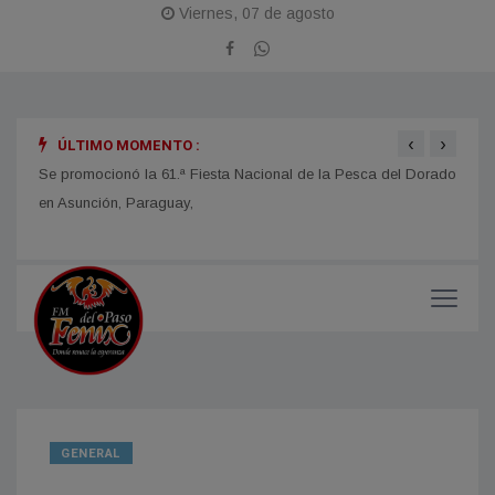
Viernes, 07 de agosto
‹
›
ÚLTIMO MOMENTO :
obras
Se promocionó la 61.ª Fiesta Nacional de la Pesca del Dorado
La Fi
en Asunción, Paraguay,
con u
impor
GENERAL