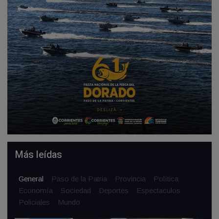
Más leídas
General
Paso de la Patria
Provincia
Política
Economía
Sociedad
Deportes
Espectaculos
Policiales
Mundo