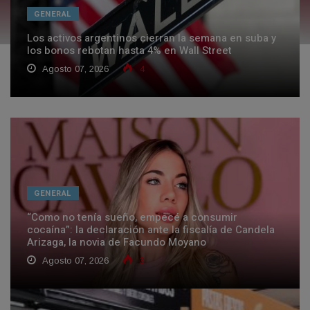
GENERAL
Los activos argentinos cierran la semana en suba y
los bonos rebotan hasta 4% en Wall Street
Agosto 07, 2026
4
GENERAL
“Como no tenía sueño, empecé a consumir
cocaína”: la declaración ante la fiscalía de Candela
Arizaga, la novia de Facundo Moyano
Agosto 07, 2026
3