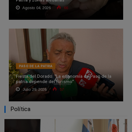
Patria y zonas aledañas
Agosto 04, 2026
66
PASO DE LA PATRIA
Fiesta del Dorado: "La economía de Paso de la
patria depende del turismo"
Julio 29, 2026
57
Política