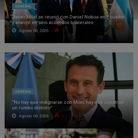
GENERAL
Javier Milei se reunió con Daniel Noboa en Ecuador
y avanzó en seis acuerdos bilaterales
Agosto 06, 2026
3
GENERAL
“No hay que indignarse con Milei, hay que construir
un rumbo distinto”
Agosto 06, 2026
2