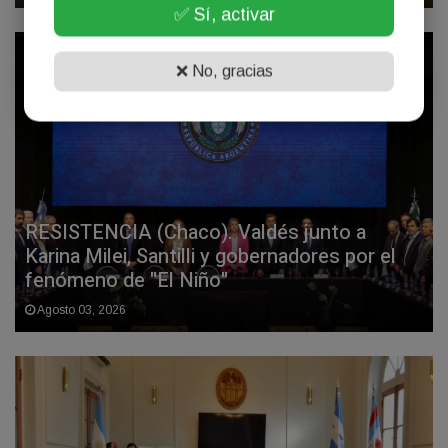
✅ Sí, activar
❌ No, gracias
RESISTENCIA (Chaco). Valdés junto a
Karina Milei, Santilli y gobernadores por el
fenómeno de "El Niño"
Agosto 03, 2026