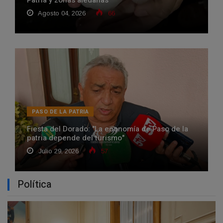
Patria y zonas aledañas
Agosto 04, 2026
66
PASO DE LA PATRIA
Fiesta del Dorado: "La economía de Paso de la
patria depende del turismo"
Julio 29, 2026
57
Política