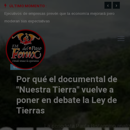
‹
›
ÚLTIMO MOMENTO :
Ejecutivos de empresas prevén que la economía mejorará pero
Por q
moderan sus expectativas
debat
GENERAL
Por qué el documental de
"Nuestra Tierra" vuelve a
poner en debate la Ley de
Tierras
La periodista Paula Bistagnino analizó la obra