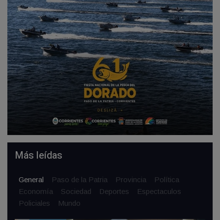
Más leídas
General
Paso de la Patria
Provincia
Política
Economía
Sociedad
Deportes
Espectaculos
Policiales
Mundo