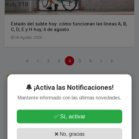
Estado del subte hoy: cómo funcionan las líneas A, B,
C, D, E y H hoy, 6 de agosto
06 Agosto, 2026
2
3
4
5
6
🔔 ¡Activa las Notificaciones!
Mantente informado con las últimas novedades.
✅ Sí, activar
❌ No, gracias