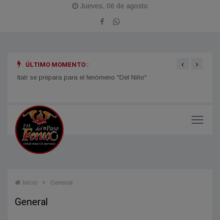
Jueves, 06 de agosto
‹
›
ÚLTIMO MOMENTO :
Itatí se prepara para el fenómeno "Del Niño"
TIEMP
el ti
Inicio
General
General