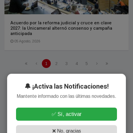
Acuerdo por la reforma judicial y cruce en clave
2027: la Unicameral alternó consenso y campaña
anticipada
05 Agosto, 2026
1
2
3
4
5
🔔 ¡Activa las Notificaciones!
Mantente informado con las últimas novedades.
✅ Sí, activar
❌ No, gracias