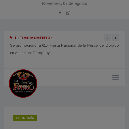
Viernes, 07 de agosto
‹
›
ÚLTIMO MOMENTO :
obras
Se promocionó la 61.ª Fiesta Nacional de la Pesca del Dorado
La Fi
en Asunción, Paraguay,
con u
impor
ECONOMÍA