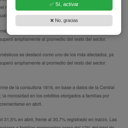
✅ Sí, activar
el mercado, registró un nivel de irregularidad del 58,4%,
tuales.
❌ No, gracias
omésticos se destacó como uno de los más afectados, ya
uperó ampliamente al promedio del resto del sector.
omésticos se destacó como uno de los más afectados, ya
uperó ampliamente al promedio del resto del sector
rme de la consultora 1816, en base a datos de la Central
 morosidad en los créditos otorgados a familias por
ncrementarse en abril.
el 31,5% en abril, frente al 30,7% registrado en marzo. Las
ncieras a familias representan cerca del 17% del total de