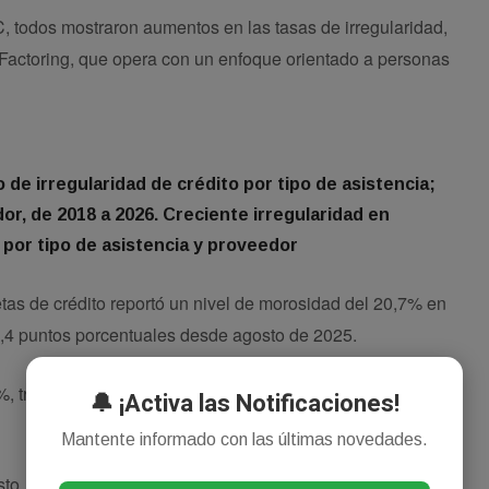
, todos mostraron aumentos en las tasas de irregularidad,
Factoring, que opera con un enfoque orientado a personas
o de irregularidad de crédito por tipo de asistencia;
dor, de 2018 a 2026. Creciente irregularidad en
 por tipo de asistencia y proveedor
etas de crédito reportó un nivel de morosidad del 20,7% en
8,4 puntos porcentuales desde agosto de 2025.
%, tras un incremento de 6,6 puntos porcentuales en el
🔔 ¡Activa las Notificaciones!
Mantente informado con las últimas novedades.
sto, compuesta por empresas sin una característica