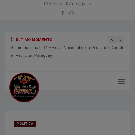
Viernes, 07 de agosto
‹
›
ÚLTIMO MOMENTO :
obras
Se promocionó la 61.ª Fiesta Nacional de la Pesca del Dorado
La Fi
en Asunción, Paraguay,
con u
impor
POLÍTICA