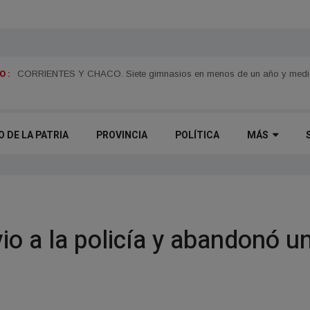
 :
n
Juan Pablo Valdés impulsará una tarifa eléctrica diferenciada para el 
O DE LA PATRIA
PROVINCIA
POLÍTICA
MÁS
vio a la policía y abandonó un