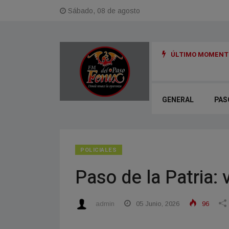
Sábado, 08 de agosto
ÚLTIMO MOMENTO
en menos de un año y medio y un arrepentido: detalles de la causa Exe
GENERAL
PAS
POLICIALES
Paso de la Patria: 
admin
05 Junio, 2026
96