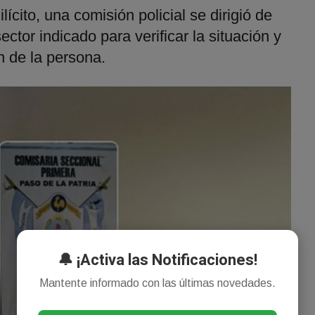
lícito, una comisión policial se dirigió de
ector indicado para verificar la situación y
ón de la persona.
🔔 ¡Activa las Notificaciones!
Mantente informado con las últimas novedades.