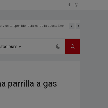
‹
›
Norte Grande
LOMAS DE VALLEJO celebra
SECCIONES
a parrilla a gas