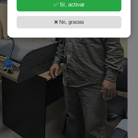
✅ Sí, activar
❌ No, gracias