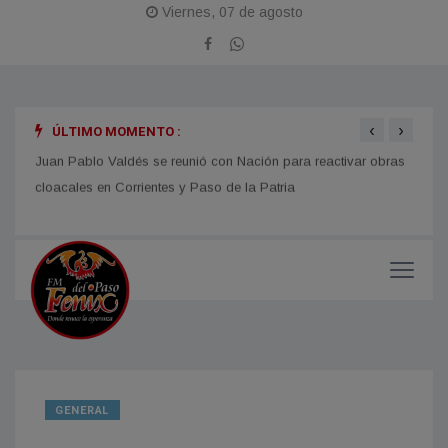
Viernes, 07 de agosto
‹
›
ÚLTIMO MOMENTO :
La Fi
Se promocionó la 61.ª Fiesta Nacional de la Pesca del Dorado
en Asunción, Paraguay,
con u
Juan Pablo Valdés se reunió con Nación para reactivar obras
impor
cloacales en Corrientes y Paso de la Patria
GENERAL