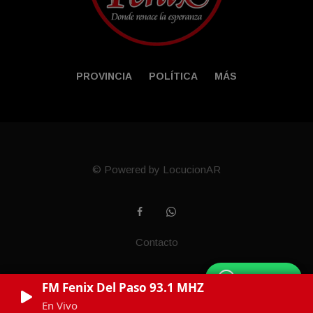
PROVINCIA
POLÍTICA
MÁS
© Powered by LocucionAR
Contacto
WhatsApp
FM Fenix Del Paso 93.1 MHZ
En Vivo