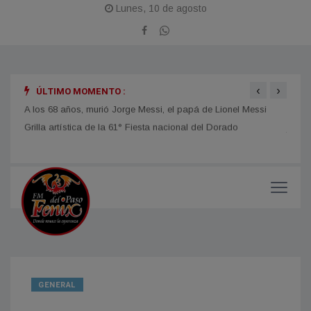
Lunes, 10 de agosto
‹
›
ÚLTIMO MOMENTO :
A los 68 años, murió Jorge Messi, el papá de Lionel Messi
DESAR
jorna
GENERAL