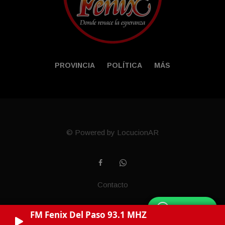
PROVINCIA
POLÍTICA
MÁS
© Powered by LocucionAR
Contacto
WhatsApp
FM Fenix Del Paso 93.1 MHZ