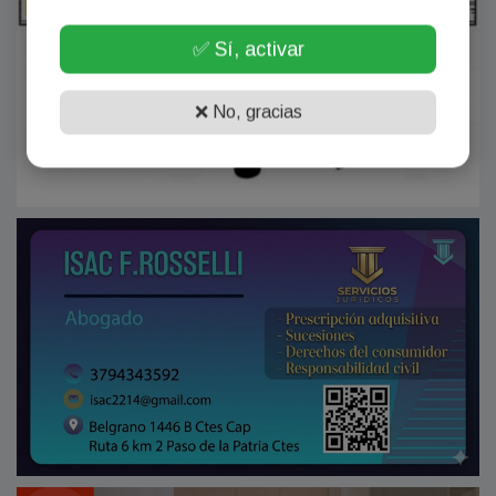
✅ Sí, activar
❌ No, gracias