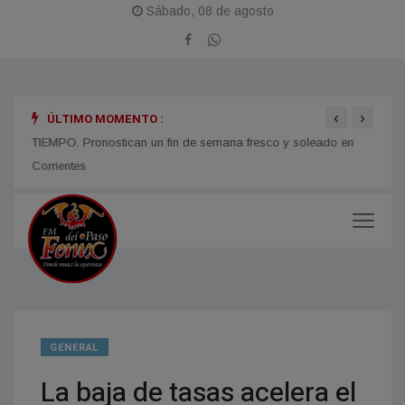
Sábado, 08 de agosto
‹
›
ÚLTIMO MOMENTO :
TIEMPO. Pronostican un fin de semana fresco y soleado en
CORRI
micos
Corrientes
y med
GENERAL
La baja de tasas acelera el