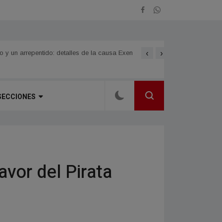
‹
›
Norte Grande
LOMAS DE VALLEJO celebra
 un arrepentido: detalles de la causa Exen
SECCIONES
avor del Pirata