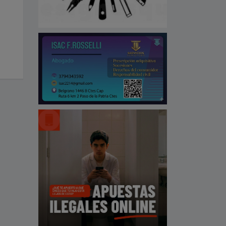
Aguinaldo Dorado
PASO DE LA PATRIA. Se asignó el
Julio 22, 2021
nombre de "RAMON FERNANDO
STARCHEVICH" a la calle 94 de
nuestra localidad.
Septiembre 24, 2025