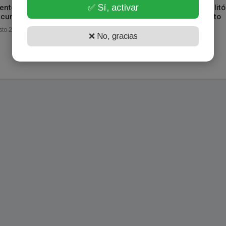
entes recibirá 17.300 dosis
El Banco de Corrientes habilitó
✅ Sí, activar
acunas Astrazeneca
una sala VIP en el Aeropuerto
Piragine Niveyro
to 20, 2021
❌ No, gracias
Julio 04, 2023