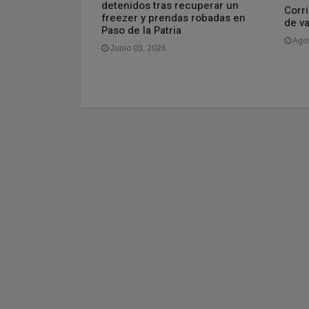
detenidos tras recuperar un
do
Corri
freezer y prendas robadas en
de v
Paso de la Patria
Agos
Junio 03, 2026