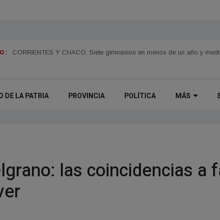
 :
Juan Pablo Valdés impulsará una tarifa eléctrica diferenciada para el 
CORRIENTES Y CHACO. Siete gimnasios en menos de un año y medio y
O DE LA PATRIA
PROVINCIA
POLÍTICA
MÁS
elgrano: las coincidencias a f
ver