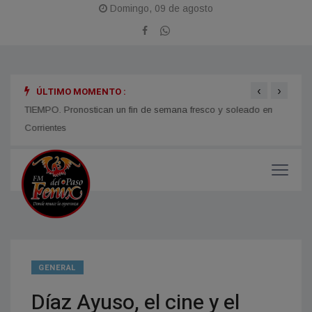
Domingo, 09 de agosto
‹
›
ÚLTIMO MOMENTO :
TIEMPO. Pronostican un fin de semana fresco y soleado en
CORRI
micos
Corrientes
y med
GENERAL
Díaz Ayuso, el cine y el