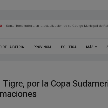
 :
Itatí se prepara para el fenómeno "Del Niño"
Santo Tomé trabaja en la actualización de su Código Municipal de Fal
O DE LA PATRIA
PROVINCIA
POLÍTICA
MÁS
. Tigre, por la Copa Sudamer
ormaciones