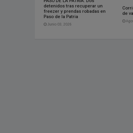
PASO DE LA PATRIA. Dos
detenidos tras recuperar un
Corri
freezer y prendas robadas en
de v
Paso de la Patria
Agos
Junio 03, 2026