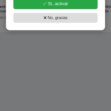
✅ Sí, activar
entes recibirá 17.300 dosis
El Banco de Corrientes habilitó
acunas Astrazeneca
una sala VIP en el Aeropuerto
Piragine Niveyro
❌ No, gracias
to 20, 2021
Julio 04, 2023