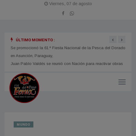
Viernes, 07 de agosto
‹
›
ÚLTIMO MOMENTO :
obras
Se promocionó la 61.ª Fiesta Nacional de la Pesca del Dorado
La Fi
en Asunción, Paraguay,
con u
impor
MUNDO