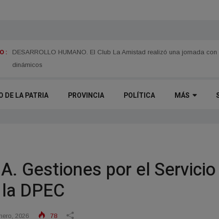
 :
TIEMPO. Pronostican un fin de semana fresco y soleado en Corrientes
O DE LA PATRIA
PROVINCIA
POLÍTICA
MÁS
 Gestiones por el Servicio
 la DPEC
nero, 2026
78