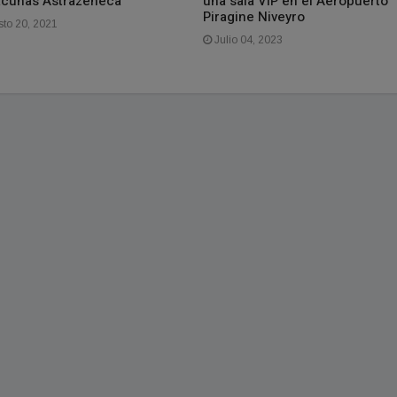
acunas Astrazeneca
una sala VIP en el Aeropuerto
Piragine Niveyro
to 20, 2021
Julio 04, 2023