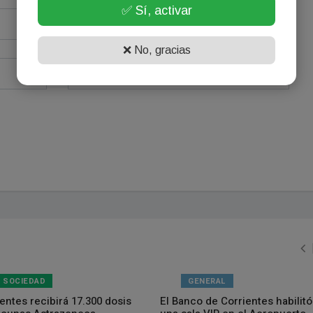
✅ Sí, activar
❌ No, gracias
SOCIEDAD
GENERAL
entes recibirá 17.300 dosis
El Banco de Corrientes habilitó