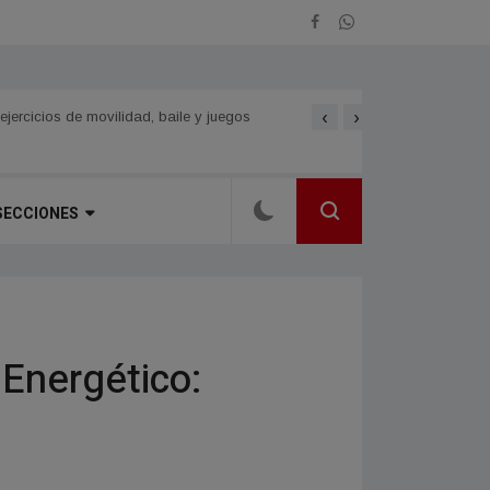
‹
›
CORRIENTES Y CHACO. Siet
SECCIONES
 Energético: