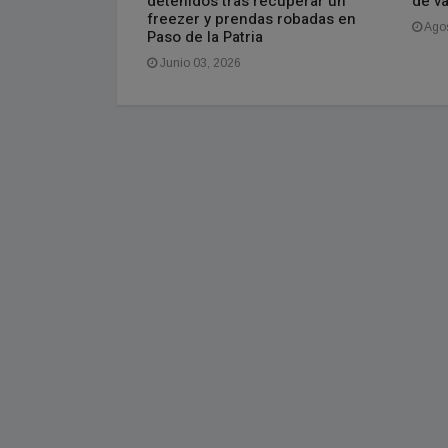
do
detenidos tras recuperar un
de v
freezer y prendas robadas en
Agos
Paso de la Patria
Junio 03, 2026