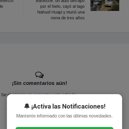
Comenzó
Bariloche: un auto derrapó
de
por el hielo, cayó al lago
Nahuel Huapi y murió una
nena de tres años
¡Sin comentarios aún!
Se el primero en comentar este artículo.
🔔 ¡Activa las Notificaciones!
Mantente informado con las últimas novedades.