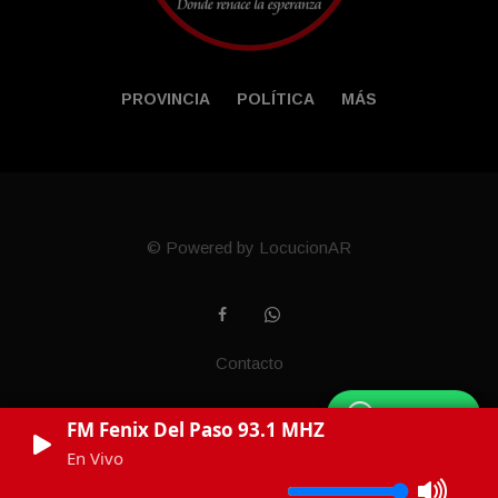
PROVINCIA
POLÍTICA
MÁS
© Powered by LocucionAR
Contacto
WhatsApp
FM Fenix Del Paso 93.1 MHZ
En Vivo