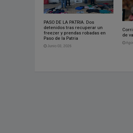
PASO DE LA PATRIA. Dos
isponible el
detenidos tras recuperar un
do
Corri
freezer y prendas robadas en
de v
Paso de la Patria
Agos
Junio 03, 2026