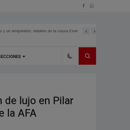
‹
›
Norte Grande
LOMAS DE VALLEJO celebra
 un arrepentido: detalles de la causa Exen
SECCIONES
de lujo en Pilar
e la AFA