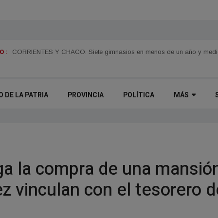
 :
Juan Pablo Valdés impulsará una tarifa eléctrica diferenciada para el 
CORRIENTES Y CHACO. Siete gimnasios en menos de un año y medio y
O DE LA PATRIA
PROVINCIA
POLÍTICA
MÁS
iga la compra de una mansión 
z vinculan con el tesorero d