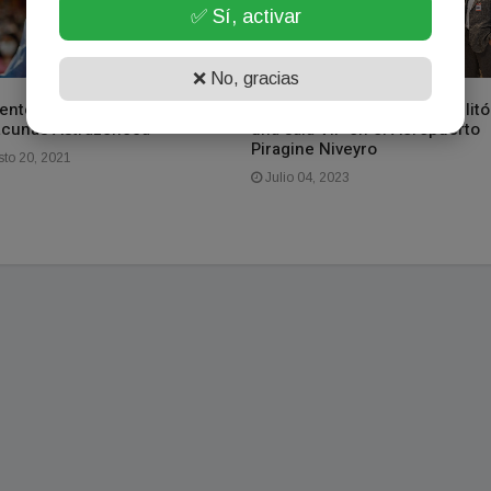
✅ Sí, activar
❌ No, gracias
entes recibirá 17.300 dosis
El Banco de Corrientes habilitó
acunas Astrazeneca
una sala VIP en el Aeropuerto
Piragine Niveyro
to 20, 2021
Julio 04, 2023