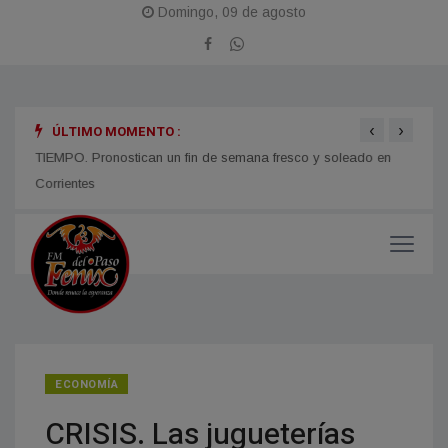
Domingo, 09 de agosto
‹
›
ÚLTIMO MOMENTO :
TIEMPO. Pronostican un fin de semana fresco y soleado en
CORRI
micos
Corrientes
y med
ECONOMÍA
CRISIS. Las jugueterías