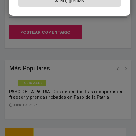
❌ No, gracias
POSTEAR COMENTARIO
Más Populares
POLICIALES
PASO DE LA PATRIA. Dos detenidos tras recuperar un
freezer y prendas robadas en Paso de la Patria
Junio 03, 2026