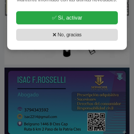
✅ Sí, activar
❌ No, gracias