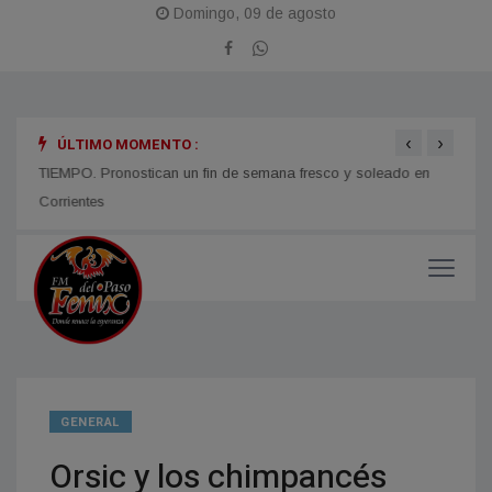
Domingo, 09 de agosto
‹
›
ÚLTIMO MOMENTO :
TIEMPO. Pronostican un fin de semana fresco y soleado en
CORRI
micos
Corrientes
y med
GENERAL
Orsic y los chimpancés