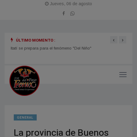
Jueves, 06 de agosto
‹
›
ÚLTIMO MOMENTO :
Itatí se prepara para el fenómeno "Del Niño"
TIEMP
el ti
GENERAL
La provincia de Buenos