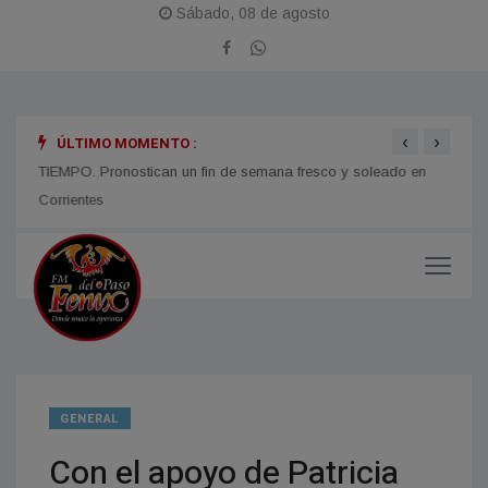
Sábado, 08 de agosto
‹
›
ÚLTIMO MOMENTO :
TIEMPO. Pronostican un fin de semana fresco y soleado en
CORRI
micos
Corrientes
y med
GENERAL
Con el apoyo de Patricia