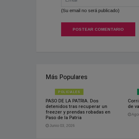
(Su email no será publicado)
POSTEAR COMENTARIO
Más Populares
POLICIALES
isponible el
PASO DE LA PATRIA. Dos
Corri
do
detenidos tras recuperar un
de v
freezer y prendas robadas en
Agos
Paso de la Patria
Junio 03, 2026