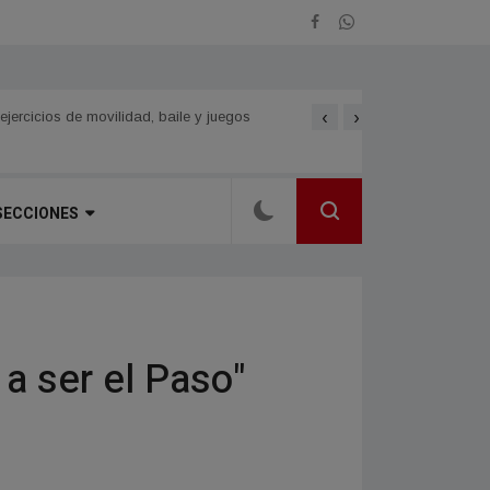
‹
›
CORRIENTES Y CHACO. Siet
rcicios de movilidad, baile y juegos
SECCIONES
 a ser el Paso"