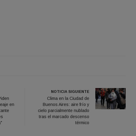
"
NOTICIA SIGUIENTE
Piden
Clima en la Ciudad de
peaje en
Buenos Aires: aire frío y
tante
cielo parcialmente nublado
es
tras el marcado descenso
a"
térmico