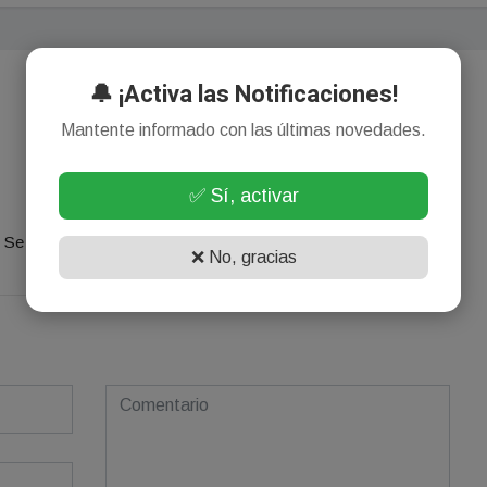
🔔 ¡Activa las Notificaciones!
Mantente informado con las últimas novedades.
✅ Sí, activar
¡Sin comentarios aún!
Se el primero en comentar este artículo.
❌ No, gracias