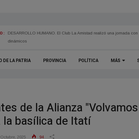
 :
TIEMPO. Pronostican un fin de semana fresco y soleado en Corrientes
DESARROLLO HUMANO. El Club La Amistad realizó una jornada con eje
dinámicos
O DE LA PATRIA
PROVINCIA
POLÍTICA
MÁS
ntes de la Alianza "Volvamos
la basílica de Itatí
Octubre, 2025
94