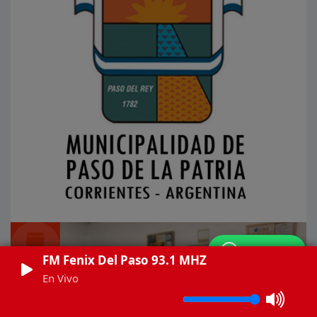
WhatsApp
FM Fenix Del Paso 93.1 MHZ
En Vivo