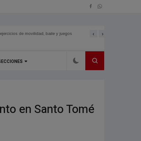
‹
›
CORRIENTES Y CHACO. Siet
SECCIONES
iento en Santo Tomé