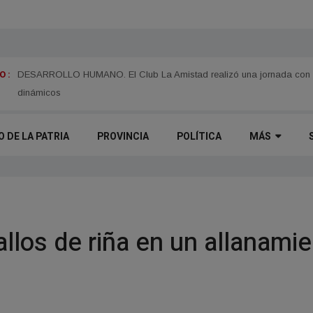
 :
TIEMPO. Pronostican un fin de semana fresco y soleado en Corrientes
O DE LA PATRIA
PROVINCIA
POLÍTICA
MÁS
llos de riña en un allanam