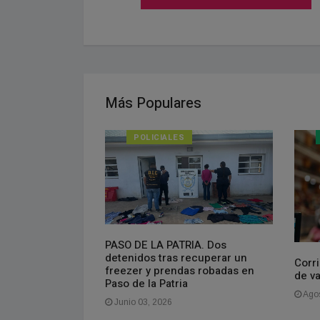
Más Populares
POLICIALES
PASO DE LA PATRIA. Dos
isponible el
detenidos tras recuperar un
do
Corri
freezer y prendas robadas en
de v
Paso de la Patria
Agos
Junio 03, 2026