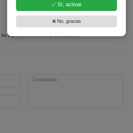
✅ Sí, activar
❌ No, gracias
¡Sin comentarios aún!
Se el primero en comentar este artículo.