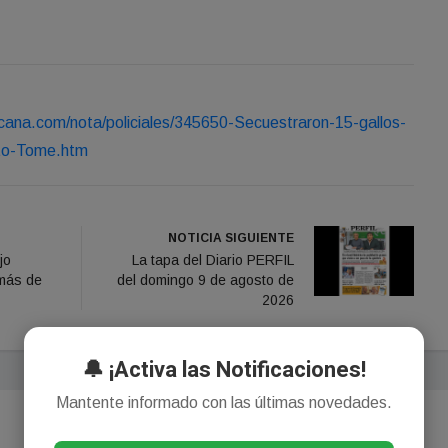
cana.com/nota/policiales/345650-Secuestraron-15-gallos-
nto-Tome.htm
NOTICIA SIGUIENTE
jo
La tapa del Diario PERFIL
 más de
del domingo 9 de agosto de
2026
🔔 ¡Activa las Notificaciones!
Mantente informado con las últimas novedades.