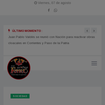
Viernes, 07 de agosto
‹
›
ÚLTIMO MOMENTO :
de
Juan Pablo Valdés se reunió con Nación para reactivar obras
Se pr
cloacales en Corrientes y Paso de la Patria
en As
SOCIEDAD