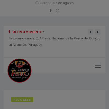
Viernes, 07 de agosto
‹
›
ÚLTIMO MOMENTO :
obras
Se promocionó la 61.ª Fiesta Nacional de la Pesca del Dorado
La Fi
en Asunción, Paraguay,
con u
impor
POLICIALES