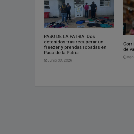
PASO DE LA PATRIA. Dos
isponible el
detenidos tras recuperar un
do
Corri
freezer y prendas robadas en
de v
Paso de la Patria
Agos
Junio 03, 2026