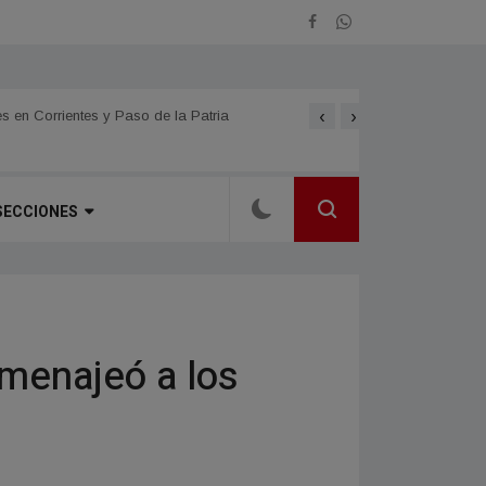
‹
›
s en Corrientes y Paso de la Patria
Se promocionó la 61.ª Fie
SECCIONES
menajeó a los