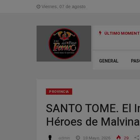
Viernes, 07 de agosto
ÚLTIMO MOMENTO
ncionó el Plan de Regularización de Obras con destino comercial
GENERAL
PAS
PROVINCIA
SANTO TOME. El In
Héroes de Malvina
admin
18 Mayo, 2026
29