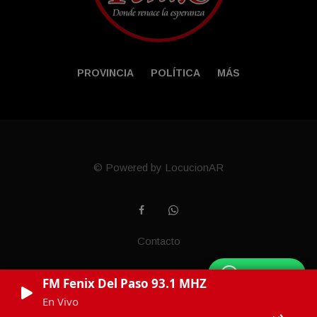
PROVINCIA
POLÍTICA
MÁS
© Powered by LocucionAR
Contacto
WhatsApp
FM Fenix Del Paso 93.1 MHZ
En Vivo