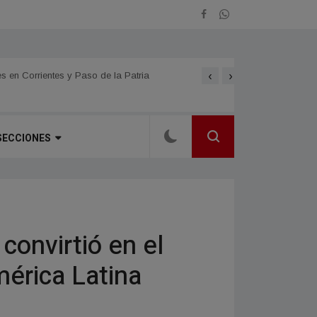
‹
›
nción, Paraguay,
La Fiesta Nacional de la 
s en Corrientes y Paso de la Patria
importantes del país
SECCIONES
convirtió en el
mérica Latina