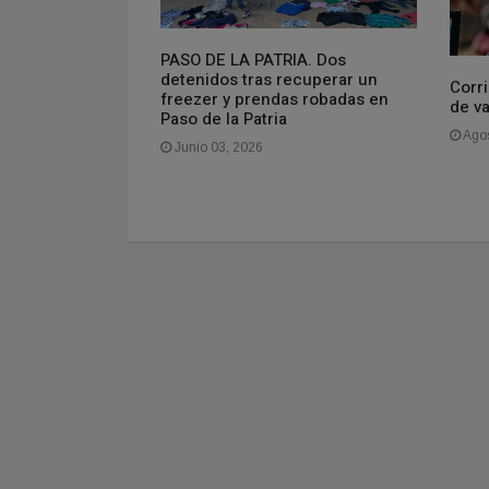
PASO DE LA PATRIA. Dos
isponible el
detenidos tras recuperar un
do
Corri
freezer y prendas robadas en
de v
Paso de la Patria
Agos
Junio 03, 2026