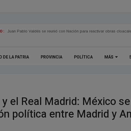
 :
Se promocionó la 61.ª Fiesta Nacional de la Pesca del Dorado en Asu
Juan Pablo Valdés se reunió con Nación para reactivar obras cloacale
O DE LA PATRIA
PROVINCIA
POLÍTICA
MÁS
 y el Real Madrid: México se 
ón política entre Madrid y A