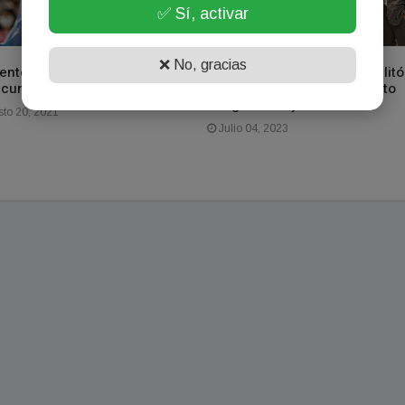
✅ Sí, activar
❌ No, gracias
entes recibirá 17.300 dosis
El Banco de Corrientes habilitó
acunas Astrazeneca
una sala VIP en el Aeropuerto
Piragine Niveyro
to 20, 2021
Julio 04, 2023